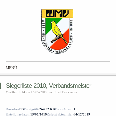
Westmünsterlandverband
Landesverband 028 im Deutscher Kanarien- und Vogelzüchter-
MENÜ
Bund e.V. (DKB)
Zum Inhalt springen
Siegerliste 2010, Verbandsmeister
Veröffentlicht am
15/05/2019
von
Josef Beckmann
13
264.52 KB
1
Download
Dateigröße
Datei-Anzahl
15/05/2019
04/12/2019
Erstellungsdatum
Zuletzt aktualisiert