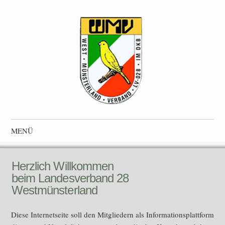
Westmünsterlandverband
Landesverband 028 im Deutscher Kanarien- und Vogelzüchter-
MENÜ
Bund e.V. (DKB)
Zum Inhalt springen
Herzlich Willkommen
beim Landesverband 28
Westmünsterland
Diese Internetseite soll den Mitgliedern als Informationsplattform