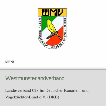
Westmünsterlandverband
Landesverband 028 im Deutscher Kanarien- und Vogelzüchter-
MENÜ
Bund e.V. (DKB)
Zum Inhalt springen
Westmünsterlandverband
Landesverband 028 im Deutscher Kanarien- und
Vogelzüchter-Bund e.V. (DKB)