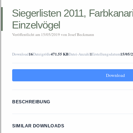
Siegerlisten 2011, Farbkana
Einzelvögel
Veröffentlicht am
15/05/2019
von
Josef Beckmann
16
471.55 KB
1
15/05/
Download
Dateigröße
Datei-Anzahl
Erstellungsdatum
verband
Download
BESCHREIBUNG
SIMILAR DOWNLOADS