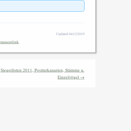
Updated 04/12/2019
rmanentlink
.
Siegerlisten 2011, Positurkanarien, Stämme u.
Einzelvögel
→