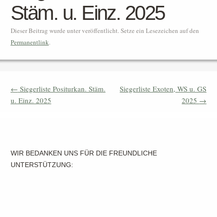
Stäm. u. Einz. 2025
Dieser Beitrag wurde unter veröffentlicht. Setze ein Lesezeichen auf den
Permanentlink
.
Beitrags-Navigation
←
Siegerliste Positurkan. Stäm.
Siegerliste Exoten, WS u. GS
u. Einz. 2025
2025
→
WIR BEDANKEN UNS FÜR DIE FREUNDLICHE
UNTERSTÜTZUNG: