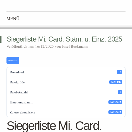
Westmünsterlandverband
Landesverband 028 im Deutscher Kanarien- und Vogelzüchter-
MENÜ
Bund e.V. (DKB)
Zum Inhalt springen
Siegerliste Mi. Card. Stäm. u. Einz. 2025
Veröffentlicht am
16/12/2025
von
Josef Beckmann
Download
Download
12
Dateigröße
16.21 KB
Datei-Anzahl
1
Erstellungsdatum
16/12/2025
Zuletzt aktualisiert
16/12/2025
Siegerliste Mi. Card.