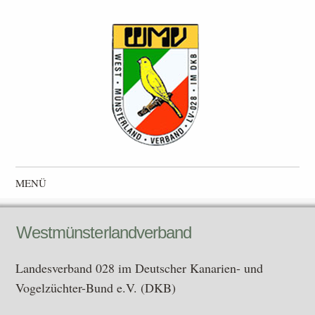
Westmünsterlandverband
Landesverband 028 im Deutscher Kanarien- und Vogelzüchter-
MENÜ
Bund e.V. (DKB)
Zum Inhalt springen
Westmünsterlandverband
Landesverband 028 im Deutscher Kanarien- und
Vogelzüchter-Bund e.V. (DKB)