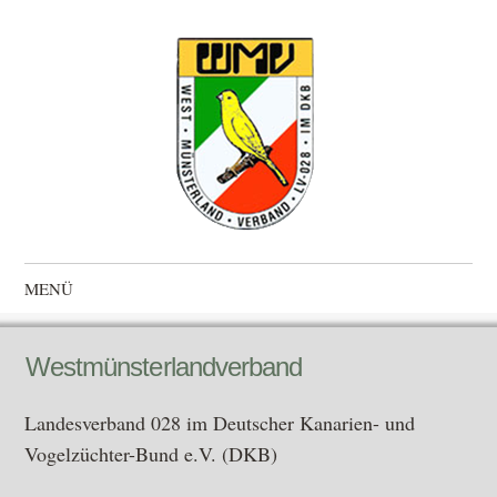
Westmünsterlandverband
Landesverband 028 im Deutscher Kanarien- und Vogelzüchter-
MENÜ
Bund e.V. (DKB)
Zum Inhalt springen
Westmünsterlandverband
Landesverband 028 im Deutscher Kanarien- und
Vogelzüchter-Bund e.V. (DKB)