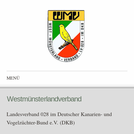
Westmünsterlandverband
Landesverband 028 im Deutscher Kanarien- und Vogelzüchter-
MENÜ
Bund e.V. (DKB)
Zum Inhalt springen
Westmünsterlandverband
Landesverband 028 im Deutscher Kanarien- und
Vogelzüchter-Bund e.V. (DKB)