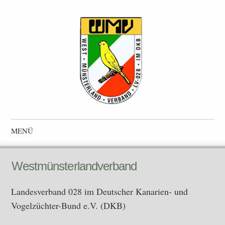
Westmünsterlandverband
Landesverband 028 im Deutscher Kanarien- und Vogelzüchter-
MENÜ
Bund e.V. (DKB)
Zum Inhalt springen
Westmünsterlandverband
Landesverband 028 im Deutscher Kanarien- und
Vogelzüchter-Bund e.V. (DKB)