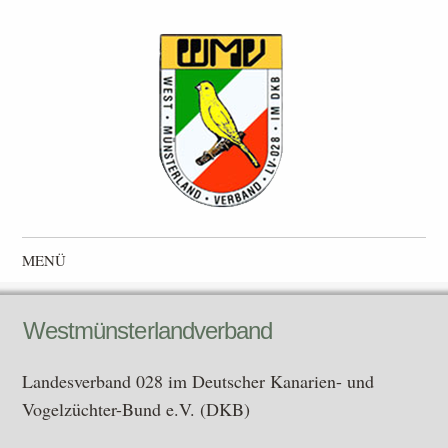
Westmünsterlandverband
Landesverband 028 im Deutscher Kanarien- und Vogelzüchter-
MENÜ
Bund e.V. (DKB)
Zum Inhalt springen
Westmünsterlandverband
Landesverband 028 im Deutscher Kanarien- und
Vogelzüchter-Bund e.V. (DKB)