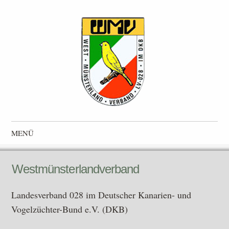
Westmünsterlandverband
Landesverband 028 im Deutscher Kanarien- und Vogelzüchter-
MENÜ
Bund e.V. (DKB)
Zum Inhalt springen
Westmünsterlandverband
Landesverband 028 im Deutscher Kanarien- und
Vogelzüchter-Bund e.V. (DKB)