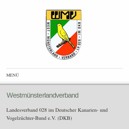
Westmünsterlandverband
Landesverband 028 im Deutscher Kanarien- und Vogelzüchter-
MENÜ
Bund e.V. (DKB)
Zum Inhalt springen
Westmünsterlandverband
Landesverband 028 im Deutscher Kanarien- und
Vogelzüchter-Bund e.V. (DKB)