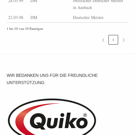
28.03.99
DM
zweifacher Deutscher Meister
in Ansbach
22.03.98
DM
Deutscher Meister
1 bis 10 von 10 Einträgen
❮
1
❯
WIR BEDANKEN UNS FÜR DIE FREUNDLICHE
UNTERSTÜTZUNG: