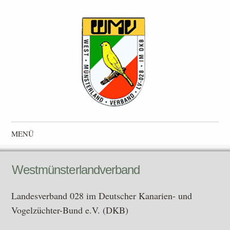
Westmünsterlandverband
Landesverband 028 im Deutscher Kanarien- und Vogelzüchter-
MENÜ
Bund e.V. (DKB)
Zum Inhalt springen
Westmünsterlandverband
Landesverband 028 im Deutscher Kanarien- und
Vogelzüchter-Bund e.V. (DKB)