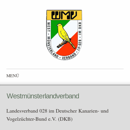
Westmünsterlandverband
Landesverband 028 im Deutscher Kanarien- und Vogelzüchter-
MENÜ
Bund e.V. (DKB)
Zum Inhalt springen
Westmünsterlandverband
Landesverband 028 im Deutscher Kanarien- und
Vogelzüchter-Bund e.V. (DKB)