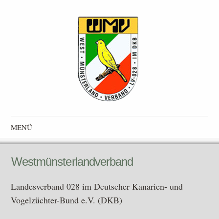
Westmünsterlandverband
Landesverband 028 im Deutscher Kanarien- und Vogelzüchter-
MENÜ
Bund e.V. (DKB)
Zum Inhalt springen
Westmünsterlandverband
Landesverband 028 im Deutscher Kanarien- und
Vogelzüchter-Bund e.V. (DKB)