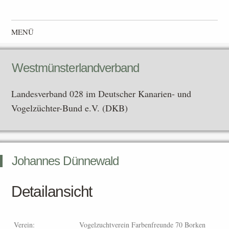
Westmünsterlandverband
Landesverband 028 im Deutscher Kanarien- und Vogelzüchter-
MENÜ
Bund e.V. (DKB)
Zum Inhalt springen
Westmünsterlandverband
Landesverband 028 im Deutscher Kanarien- und
Vogelzüchter-Bund e.V. (DKB)
Johannes Dünnewald
Detailansicht
Verein:
Vogelzuchtverein Farbenfreunde 70 Borken